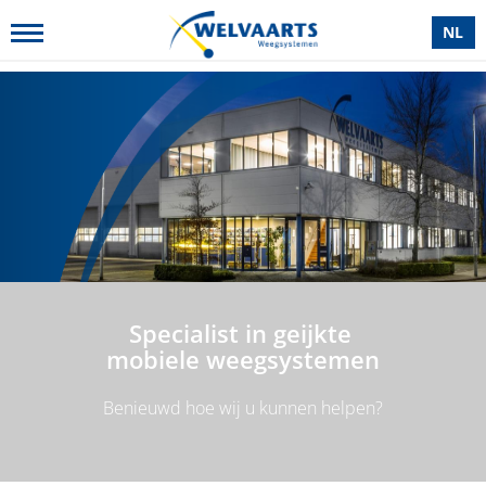
NL
Specialist in geijkte
mobiele weegsystemen
Benieuwd hoe wij u kunnen helpen?