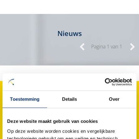
Nieuws
Pagina 1 van 1
Toestemming
Details
Over
afstudeerstage
High Tech Metalelktro
mobiele weegbrug
Infra Relatiedagen
geijkt
zeecontainer
Side-loader
lifter
vaste
Deze website maakt gebruik van cookies
recycling
weegbrug
onderhoud
Op deze website worden cookies en vergelijkbare
Gorinchem
mobiel
straddle carrier
technologieën gebruikt om een veilige en technisch