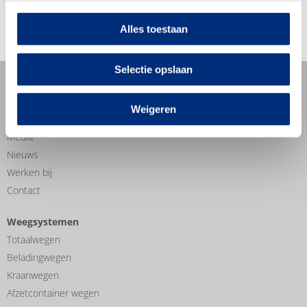
Alles toestaan
Selectie opslaan
Website
Home
Weigeren
IJking & Service
Media
Nieuws
Werken bij
Contact
Weegsystemen
Totaalwegen
Beladingwegen
Kraanwegen
Afzetcontainer wegen