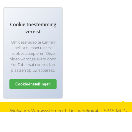
Cookie toestemming
vereist
Om deze video te kunnen
bekijken, moet u eerst
cookies accepteren. Deze
video wordt geleverd door
YouTube, wat cookies kan
plaatsen op uw apparaat.
Cookie-instellingen
Welvaarts Weegsystemen
De Tweeling 4
5215 MC ‘s-
Hertogenbosch
073 692 79 27
info@welvaarts.com