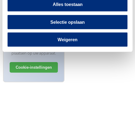
Alles toestaan
Cookie toestemming
vereist
Selectie opslaan
Om deze video te kunnen
bekijken, moet u eerst
cookies accepteren. Deze
Weigeren
video wordt geleverd door
YouTube, wat cookies kan
plaatsen op uw apparaat.
Cookie-instellingen