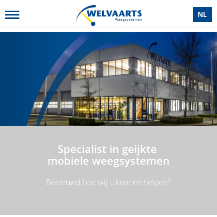
NL
Specialist in geijkte
mobiele weegsystemen
Benieuwd hoe wij u kunnen helpen?