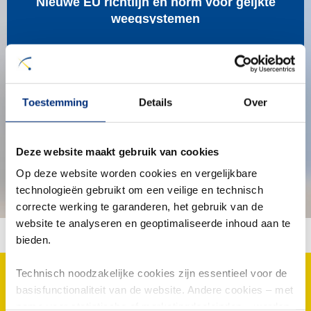
Nieuwe EU richtlijn en norm voor geijkte
weegsystemen
Per 20 april 2016 is er een nieuwe EU Richtlijn
betreffende Niet Automatische Weegwerktuigen
van kracht geworden.
Toestemming
Details
Over
Lees verder
Deze website maakt gebruik van cookies
Op deze website worden cookies en vergelijkbare
Pagina 1 van 1
technologieën gebruikt om een veilige en technisch
correcte werking te garanderen, het gebruik van de
website te analyseren en geoptimaliseerde inhoud aan te
bieden.
Technisch noodzakelijke cookies zijn essentieel voor de
basisfunctionaliteit van de website. Andere cookies – met
afstudeerstage
High Tech Metalelktro
name voor statistische of marketingdoeleinden – worden