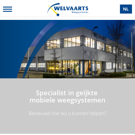
NL
Specialist in geijkte
mobiele weegsystemen
Benieuwd hoe wij u kunnen helpen?