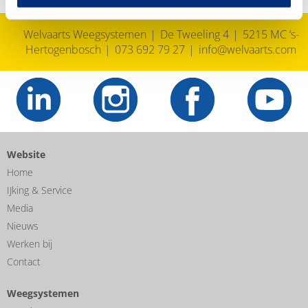
Welvaarts Weegsystemen
De Tweeling 4
5215 MC ‘s-
Hertogenbosch
073 692 79 27
info@welvaarts.com
Website
Home
IJking & Service
Media
Nieuws
Werken bij
Contact
Weegsystemen